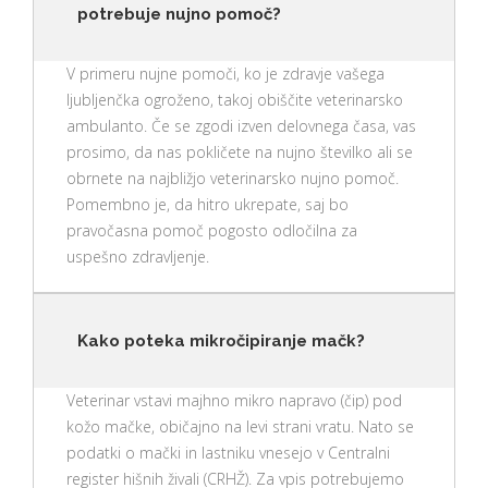
potrebuje nujno pomoč?
V primeru nujne pomoči, ko je zdravje vašega
ljubljenčka ogroženo, takoj obiščite veterinarsko
ambulanto. Če se zgodi izven delovnega časa, vas
prosimo, da nas pokličete na nujno številko ali se
obrnete na najbližjo veterinarsko nujno pomoč.
Pomembno je, da hitro ukrepate, saj bo
pravočasna pomoč pogosto odločilna za
uspešno zdravljenje.
Kako poteka mikročipiranje mačk?
Veterinar vstavi majhno mikro napravo (čip) pod
kožo mačke, običajno na levi strani vratu. Nato se
podatki o mački in lastniku vnesejo v Centralni
register hišnih živali (CRHŽ). Za vpis potrebujemo