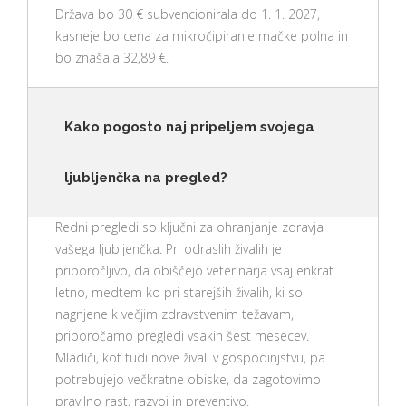
Država bo 30 € subvencionirala do 1. 1. 2027,
kasneje bo cena za mikročipiranje mačke polna in
bo znašala 32,89 €.
Kako pogosto naj pripeljem svojega
ljubljenčka na pregled?
Redni pregledi so ključni za ohranjanje zdravja
vašega ljubljenčka. Pri odraslih živalih je
priporočljivo, da obiščejo veterinarja vsaj enkrat
letno, medtem ko pri starejših živalih, ki so
nagnjene k večjim zdravstvenim težavam,
priporočamo pregledi vsakih šest mesecev.
Mladiči, kot tudi nove živali v gospodinjstvu, pa
potrebujejo večkratne obiske, da zagotovimo
pravilno rast, razvoj in preventivo.