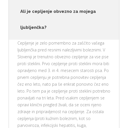
Ali je cepljenje obvezno za mojega
ljubljenčka?
Cepljenje je zelo pomembno za zaščito vašega
ljubljenčka pred resnimi nalezljivimi boleznimi. V
Sloveniji je trenutno obvezno cepljenje za vse pse
proti steklini. Prvo cepljenje proti steklini mora biti
opravljeno med 3. in 4. mesecem starosti psa. Po
prvem cepljenju je potrebna ponovitev cepljenja
čez eno leto, nato pa še enkrat ponovno čez eno
leto. Po tem pa je cepljenje proti steklini potrebno
ponavljati na tri leta. Pred vsakim cepljenjem se
opravi klinični pregled živali, da se oceni njeno
zdravje in pripravljenost na cepljenje. Za ostala
cepljenja (proti kužnim boleznim, kot so
parvoviroza, infekcijski hepatitis, kuga,