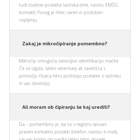
tudi osebne podatke lastnika (ime, naslov, EMŠO,
kontakt). Poseg je hiter, varen in podoben
cepljenju.
Zakaj je mikročipiranje pomembno?
Mikročip omogoča zanesljivo identifikacijo mačke.
Če se izgubi, lahko veterinarji ali zavetišča s
pomočjo čitalca hitro pridobijo podatke o lastniku
in vas obvestijo.
Ali moram ob čipiranju še kaj urediti?
Da – pomembno je, da so v registru vpisani
pravilni kontaktni podatki (telefon, naslov, e-mail),
saj vas bomo ob najdbi lahko hitro dosegli.