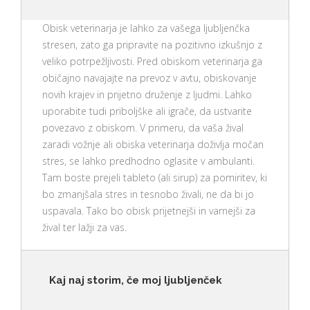
Obisk veterinarja je lahko za vašega ljubljenčka
stresen, zato ga pripravite na pozitivno izkušnjo z
veliko potrpežljivosti. Pred obiskom veterinarja ga
običajno navajajte na prevoz v avtu, obiskovanje
novih krajev in prijetno druženje z ljudmi. Lahko
uporabite tudi priboljške ali igrače, da ustvarite
povezavo z obiskom. V primeru, da vaša žival
zaradi vožnje ali obiska veterinarja doživlja močan
stres, se lahko predhodno oglasite v ambulanti.
Tam boste prejeli tableto (ali sirup) za pomiritev, ki
bo zmanjšala stres in tesnobo živali, ne da bi jo
uspavala. Tako bo obisk prijetnejši in varnejši za
žival ter lažji za vas.
Kaj naj storim, če moj ljubljenček