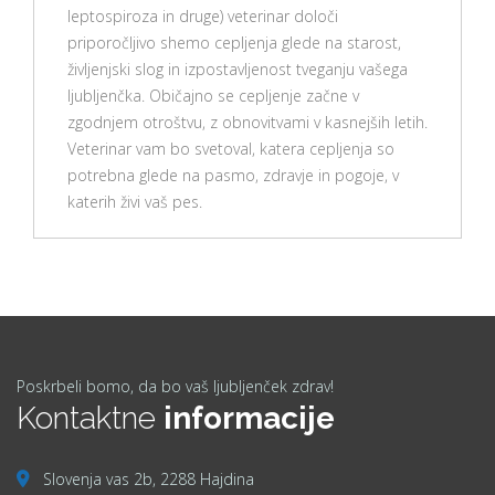
leptospiroza in druge) veterinar določi
priporočljivo shemo cepljenja glede na starost,
življenjski slog in izpostavljenost tveganju vašega
ljubljenčka. Običajno se cepljenje začne v
zgodnjem otroštvu, z obnovitvami v kasnejših letih.
Veterinar vam bo svetoval, katera cepljenja so
potrebna glede na pasmo, zdravje in pogoje, v
katerih živi vaš pes.
Poskrbeli bomo, da bo vaš ljubljenček zdrav!
Kontaktne
informacije
Slovenja vas 2b, 2288 Hajdina