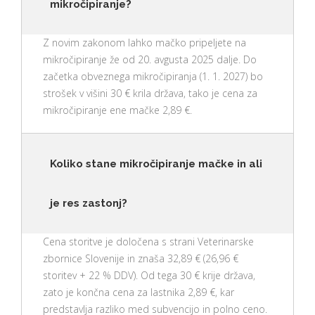
mikročipiranje?
Z novim zakonom lahko mačko pripeljete na
mikročipiranje že od 20. avgusta 2025 dalje. Do
začetka obveznega mikročipiranja (1. 1. 2027) bo
strošek v višini 30 € krila država, tako je cena za
mikročipiranje ene mačke 2,89 €.
Koliko stane mikročipiranje mačke in ali
je res zastonj?
Cena storitve je določena s strani Veterinarske
zbornice Slovenije in znaša 32,89 € (26,96 €
storitev + 22 % DDV). Od tega 30 € krije država,
zato je končna cena za lastnika 2,89 €, kar
predstavlja razliko med subvencijo in polno ceno.