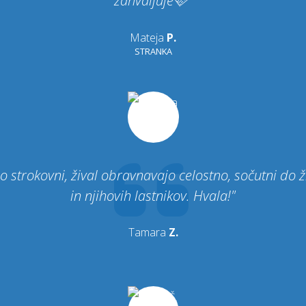
zahvaljuje🩷"
Mateja
P.
STRANKA
o strokovni, žival obravnavajo celostno, sočutni do ž
in njihovih lastnikov. Hvala!"
Tamara
Z.