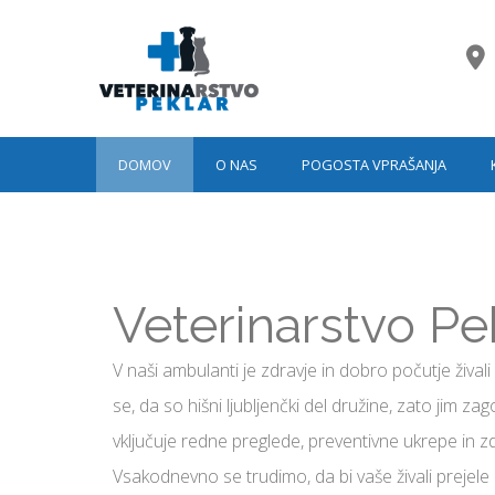
DOMOV
O NAS
POGOSTA VPRAŠANJA
Veterinarstvo
Pek
V naši ambulanti je zdravje in dobro počutje živ
se, da so hišni ljubljenčki del družine, zato jim z
vključuje redne preglede, preventivne ukrepe in zd
Vsakodnevno se trudimo, da bi vaše živali prejel