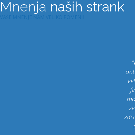
Mnenja
naših strank
VAŠE MNENJE NAM VELIKO POMENI!
"
dob
vel
f
moč
ze
zdra