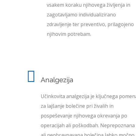
vsakem koraku njihovega življenja in
zagotavljamo individualizirano
zdravljenje ter preventivo, prilagojeno
njihovim potrebam.
Analgezija
Učinkovita analgezija je ključnega pomen
za lajšanje bolečine pri živalih in
pospeševanje njihovega okrevanja po
operacijah ali poškodbah. Neprepoznana
ali neobravnavana bolečina lahko močno