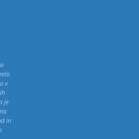
za
eelo
so v
ih
a je
 na
ud in
o