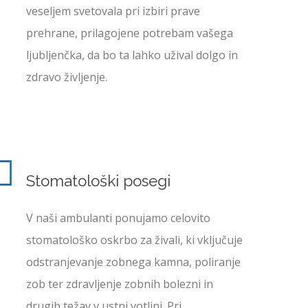
veseljem svetovala pri izbiri prave
prehrane, prilagojene potrebam vašega
ljubljenčka, da bo ta lahko užival dolgo in
zdravo življenje.
Stomatološki
posegi
V naši ambulanti ponujamo celovito
stomatološko oskrbo za živali, ki vključuje
odstranjevanje zobnega kamna, poliranje
zob ter zdravljenje zobnih bolezni in
drugih težav v ustni votlini. Pri