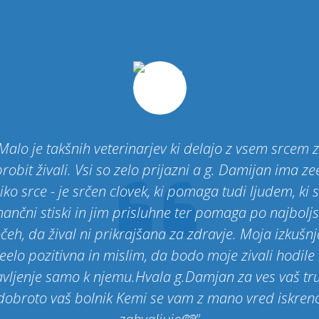
Malo je takšnih veterinarjev ki delajo z vsem srcem 
robit živali. Vsi so zelo prijazni a g. Damijan ima ze
iko srce - je srčen clovek, ki pomaga tudi ljudem, ki 
inančni stiski in jim prisluhne ter pomaga po najboljs
eh, da žival ni prikrajšana za zdravje. Moja izkušnj
eelo pozitivna in mislim, da bodo moje zivali hodile
vljenje samo k njemu.Hvala g.Damjan za ves vaš tr
dobroto vaš bolnik Kemi se vam z mano vred iskren