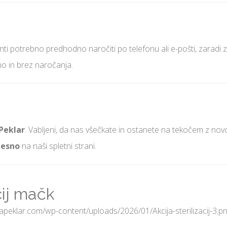
i potrebno predhodno naročiti po telefonu ali e-pošti, zaradi z
o in brez naročanja.
Peklar
. Vabljeni, da nas všečkate in ostanete na tekočem z novos
desno
na naši spletni strani.
cij mačk