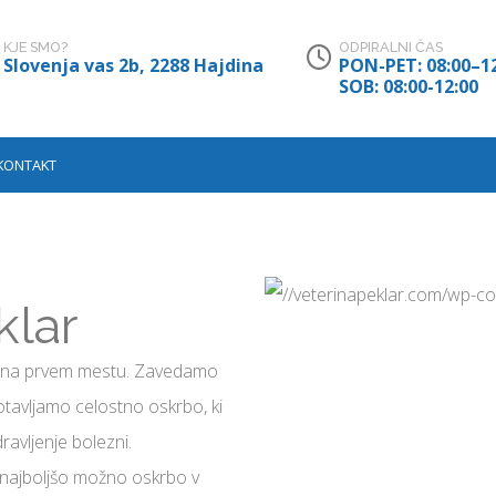
KJE SMO?
ODPIRALNI ČAS
Slovenja vas 2b, 2288 Hajdina
PON-PET: 08:00–12
SOB: 08:00-12:00
KONTAKT
lar
ali na prvem mestu. Zavedamo
agotavljamo celostno oskrbo, ki
ravljenje bolezni.
e najboljšo možno oskrbo v