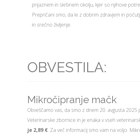
prijaznem in skrbnem okolju, kjer so njihove po
Prepričani smo, da le z dobrim zdravjem in počutj
in srečno življenje.
OBVESTILA:
Mikročipranje
mačk
Obveščamo vas, da smo z dnem 20. avgusta 2025 pr
Veterinarske zbornice in je enaka v vseh veterinars
je 2,89 €
. Za več informacij smo vam na voljo. Mik