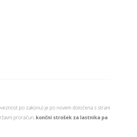
obveznost po zakonu) je po novem določena s strani
državni proračun,
končni strošek za lastnika pa