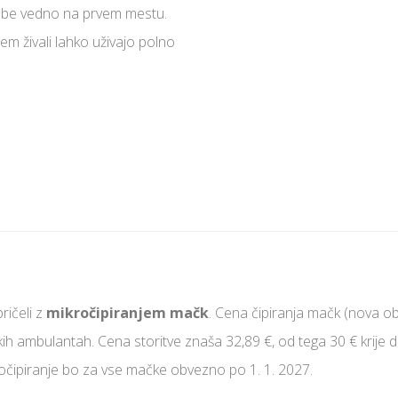
trebe vedno na prvem mestu.
em živali lahko uživajo polno
ičeli z
mikročipiranjem mačk
. Cena čipiranja mačk (nova 
kih ambulantah. Cena storitve znaša 32,89 €, od tega 30 € krije 
ročipiranje bo za vse mačke obvezno po 1. 1. 2027.