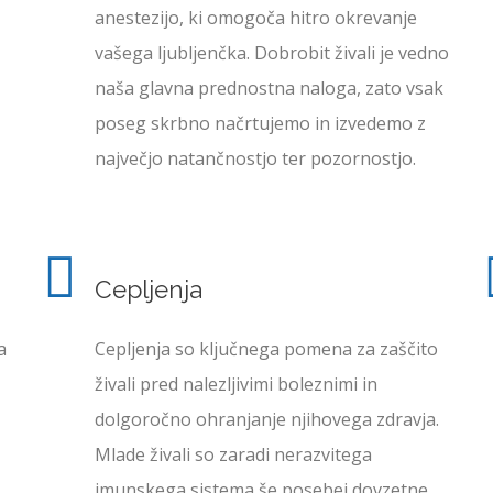
anestezijo, ki omogoča hitro okrevanje
vašega ljubljenčka. Dobrobit živali je vedno
naša glavna prednostna naloga, zato vsak
poseg skrbno načrtujemo in izvedemo z
največjo natančnostjo ter pozornostjo.
Cepljenja
a
Cepljenja so ključnega pomena za zaščito
živali pred nalezljivimi boleznimi in
dolgoročno ohranjanje njihovega zdravja.
Mlade živali so zaradi nerazvitega
imunskega sistema še posebej dovzetne